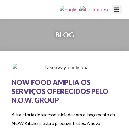
Cozinhas NOW
Serviços e V
Restaurantes pa
BLOG
NOW FOOD AMPLIA OS
SERVIÇOS OFERECIDOS PELO
N.O.W. GROUP
A trajetória de sucesso iniciada com o lançamento da
NOW Kitchens está a produzir frutos. A nova